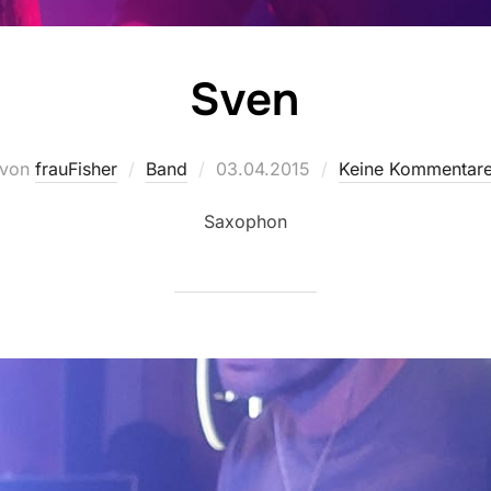
Sven
Veröffentlicht
von
frauFisher
Band
03.04.2015
Keine Kommentar
am
Saxophon