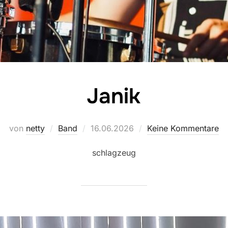
Janik
Veröffentlicht
von
netty
Band
16.06.2026
Keine Kommentare
am
schlagzeug